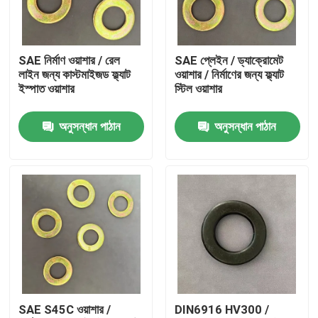
কারখানা ভ্রমণ
SAE নির্মাণ ওয়াশার / রেল
SAE প্লেইন / ড্যাক্রোমেট
লাইন জন্য কাস্টমাইজড ফ্ল্যাট
ওয়াশার / নির্মাণের জন্য ফ্ল্যাট
মান নিয়ন্ত্রণ
ইস্পাত ওয়াশার
স্টিল ওয়াশার
অনুসন্ধান পাঠান
অনুসন্ধান পাঠান
উদ্ধৃতির জন্য আবেদন
ফ্ল্যাট স্টীল ওয়াশার
শক্ত ইস্পাত ওয়াশার
কাঠামোগত ইস্পাত ওয়াশার
SAE S45C ওয়াশার /
DIN6916 HV300 /
ভারী ওয়াশিং মেশিন