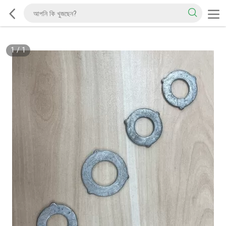
1
/
1