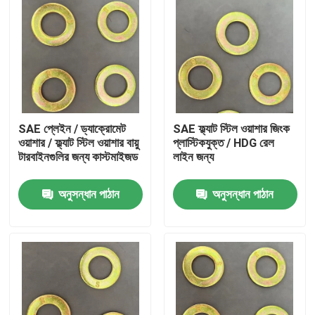
SAE প্লেইন / ড্যাক্রোমেট
SAE ফ্ল্যাট স্টিল ওয়াশার জিংক
ওয়াশার / ফ্ল্যাট স্টিল ওয়াশার বায়ু
প্লাস্টিকযুক্ত / HDG রেল
টারবাইনগুলির জন্য কাস্টমাইজড
লাইন জন্য
অনুসন্ধান পাঠান
অনুসন্ধান পাঠান
বাড়ি
পণ্য
আমাদের সম্পর্কে