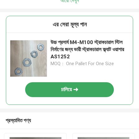
আরো দেখুন
এর সেরা মূল্য পান
উচ্চ প্রসার্য M4-M100 স্ট্রাকচারাল স্টিল
নির্মাণের জন্য ভারী স্ট্রাকচারাল ফ্ল্যাট ওয়াশার
AS1252
MOQ： One Pallet For One Size
চালিয়ে
প্রস্তাবিত পণ্য