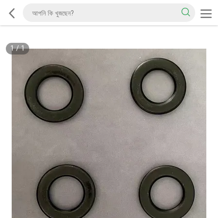
1
/
1