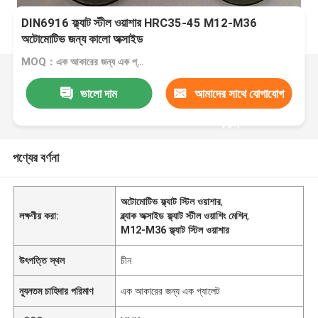
DIN6916 ফ্ল্যাট স্টীল ওয়াশার HRC35-45 M12-M36
অটোমোটিভ জন্য কালো অক্সাইড
MOQ：এক আকারের জন্য এক প্যালেট
ভালো দাম
আমাদের সাথে যোগাযোগ
করুন
পণ্যের বর্ণনা
অটোমোটিভ ফ্ল্যাট স্টিল ওয়াশার
,
লক্ষণীয় করা:
ব্ল্যাক অক্সাইড ফ্ল্যাট স্টীল ওয়াশিং মেশিন
,
M12-M36 ফ্ল্যাট স্টিল ওয়াশার
উৎপত্তি স্থল
চীন
ন্যূনতম চাহিদার পরিমাণ
এক আকারের জন্য এক প্যালেট