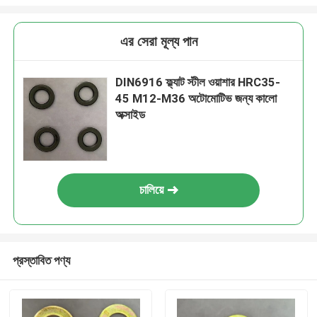
এর সেরা মূল্য পান
DIN6916 ফ্ল্যাট স্টীল ওয়াশার HRC35-
45 M12-M36 অটোমোটিভ জন্য কালো
অক্সাইড
চালিয়ে
প্রস্তাবিত পণ্য