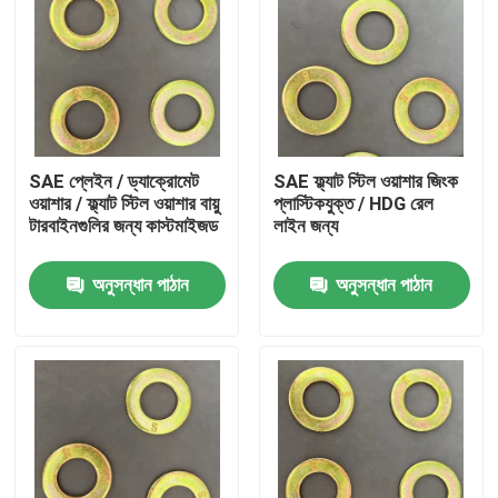
SAE প্লেইন / ড্যাক্রোমেট
SAE ফ্ল্যাট স্টিল ওয়াশার জিংক
ওয়াশার / ফ্ল্যাট স্টিল ওয়াশার বায়ু
প্লাস্টিকযুক্ত / HDG রেল
টারবাইনগুলির জন্য কাস্টমাইজড
লাইন জন্য
অনুসন্ধান পাঠান
অনুসন্ধান পাঠান
বাড়ি
পণ্য
আমাদের সম্পর্কে